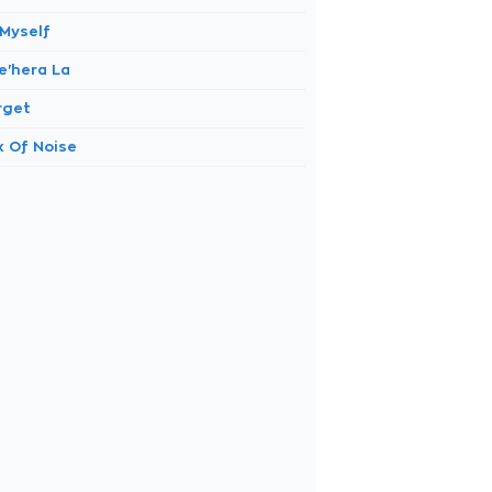
 Myself
e'hera La
rget
x Of Noise