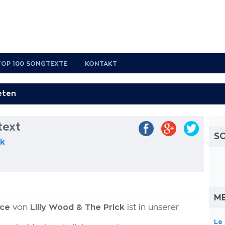
TOP 100 SONGTEXTE
KONTAKT
text
S
ck
M
nce
von
Lilly Wood & The Prick
ist in unserer
Le