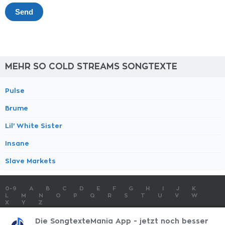
MEHR SO COLD STREAMS SONGTEXTE
Pulse
Brume
Lil' White Sister
Insane
Slave Markets
0-9
A
B
C
D
E
F
G
H
I
J
K
L
M
N
O
P
Q
R
S
T
U
V
W
X
Y
Z
SONGTEXTE
TOP 100 KÜNSTLER
TOP 100 SONGTEXTE
Die SongtexteMania App - jetzt noch besser
SONGTEXTE ABSCHICKEN
KONTAKT
IMPRESSUM