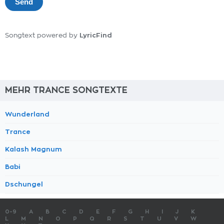
LyricFind
Songtext powered by
MEHR TRANCE SONGTEXTE
Wunderland
Trance
Kalash Magnum
Babi
Dschungel
0-9
A
B
C
D
E
F
G
H
I
J
K
L
M
N
O
P
Q
R
S
T
U
V
W