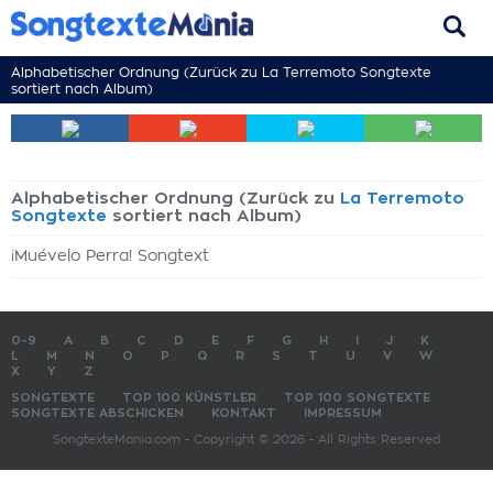
Alphabetischer Ordnung (Zurück zu
La Terremoto Songtexte
sortiert nach Album)
Alphabetischer Ordnung (Zurück zu
La Terremoto
Songtexte
sortiert nach Album)
¡Muévelo Perra! Songtext
0-9
A
B
C
D
E
F
G
H
I
J
K
L
M
N
O
P
Q
R
S
T
U
V
W
X
Y
Z
SONGTEXTE
TOP 100 KÜNSTLER
TOP 100 SONGTEXTE
SONGTEXTE ABSCHICKEN
KONTAKT
IMPRESSUM
SongtexteMania.com - Copyright © 2026 - All Rights Reserved