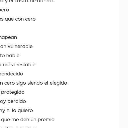
da y el casco de obrero
pero
es que con cero
chapean
an vulnerable
to hable
a más inestable
 bendecido
 cero sigo siendo el elegido
el protegido
toy perdido
y ni lo quiero
' que me den un premio