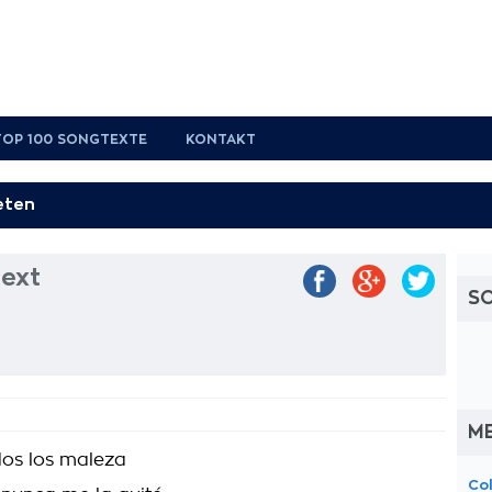
TOP 100 SONGTEXTE
KONTAKT
text
S
M
os los maleza
Co