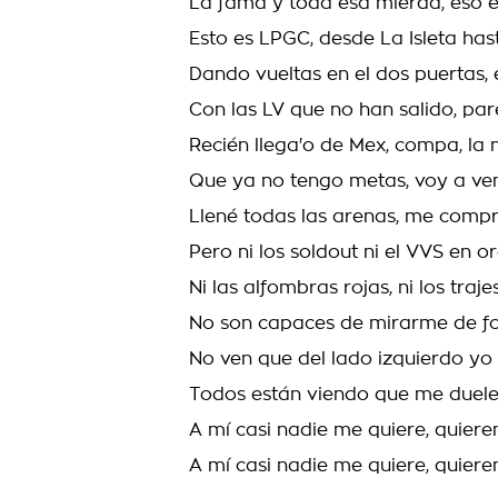
La fama y toda esa mierda, eso e
Esto es LPGC, desde La Isleta has
Dando vueltas en el dos puertas,
Con las LV que no han salido, pa
Recién llega'o de Mex, compa, la 
Que ya no tengo metas, voy a ven
Llené todas las arenas, me comp
Pero ni los soldout ni el VVS en
Ni las alfombras rojas, ni los traj
No son capaces de mirarme de f
No ven que del lado izquierdo yo
Todos están viendo que me duele,
A mí casi nadie me quiere, quieren
A mí casi nadie me quiere, quiere