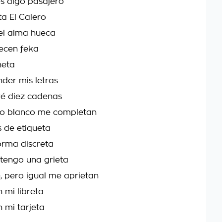
s algo pasajero
ta El Calero
 el alma hueca
recen feka
neta
der mis letras
ré diez cadenas
 oro blanco me completan
es de etiqueta
orma discreta
 tengo una grieta
 pero igual me aprietan
 mi libreta
n mi tarjeta