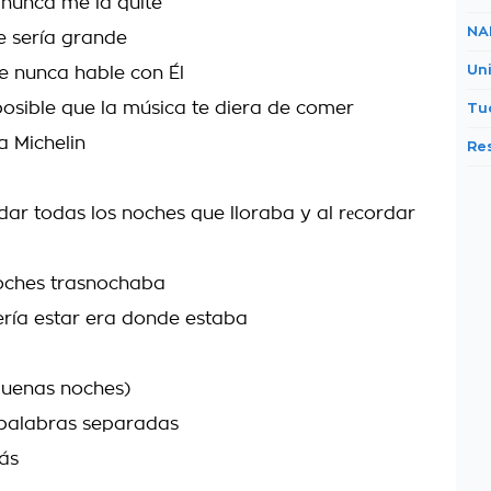
 nunca me la quité
NA
ue sería grande
Uni
e nunca hable con Él
sible que la música te diera de comer
Tu
a Michelin
Re
rdar todas los noches que lloraba y al rеcordar
noches trasnochaba
ría estar era donde estaba
buenas noches)
 palabras separadas
rás