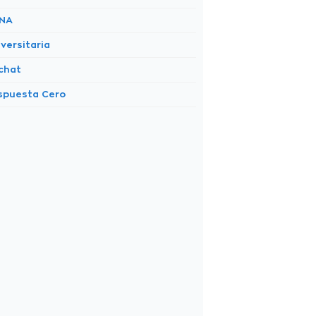
NA
versitaria
chat
spuesta Cero