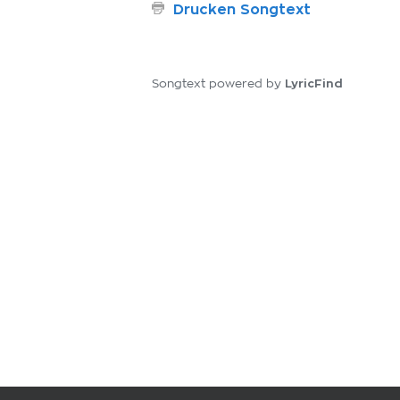
Drucken Songtext
LyricFind
Songtext powered by