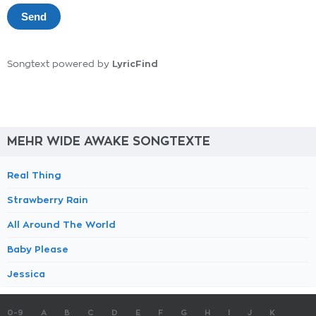
LyricFind
Songtext powered by
MEHR WIDE AWAKE SONGTEXTE
Real Thing
Strawberry Rain
All Around The World
Baby Please
Jessica
0-9
A
B
C
D
E
F
G
H
I
J
K