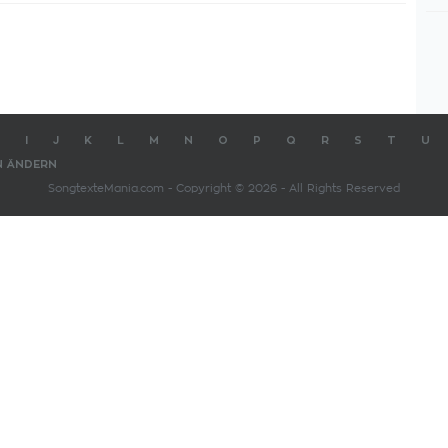
I
J
K
L
M
N
O
P
Q
R
S
T
U
N ÄNDERN
SongtexteMania.com - Copyright © 2026 - All Rights Reserved