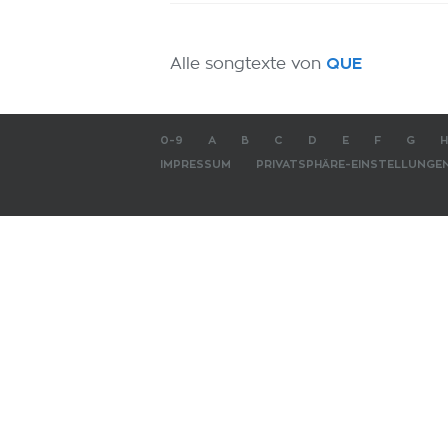
Alle songtexte von
QUE
0-9
A
B
C
D
E
F
G
H
IMPRESSUM
PRIVATSPHÄRE-EINSTELLUNGE