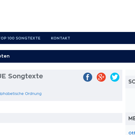
TOP 100 SONGTEXTE
KONTAKT
UE Songtexte
S
alphabetische Ordnung
M
Ot