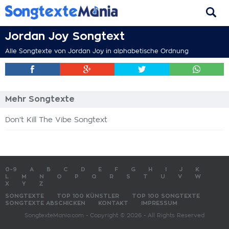
Jordan Joy Songtext
Alle Songtexte von Jordan Joy in alphabetische Ordnung
Mehr Songtexte
Don't Kill The Vibe Songtext
0-9
A
B
C
D
E
F
G
H
I
J
K
L
M
N
O
P
Q
R
S
T
U
V
W
X
Y
Z
SONGTEXTE
TOP 100 KÜNSTLER
TOP 100 SONGTEXTE
SONGTEXTE ABSCHICKEN
KONTAKT
IMPRESSUM
SongtexteMania.com - Copyright © 2026 - All Rights Reserved