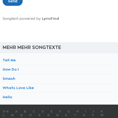
LyricFind
Songtext powered by
MEHR MEHR SONGTEXTE
Tell Me
How Do I
Smash
Whats Love Like
Hello
0-9
A
B
C
D
E
F
G
H
I
J
K
L
M
N
O
P
Q
R
S
T
U
V
W