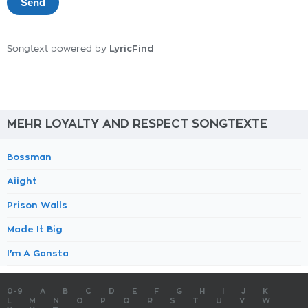
LyricFind
Songtext powered by
MEHR LOYALTY AND RESPECT SONGTEXTE
Bossman
Aiight
Prison Walls
Made It Big
I'm A Gansta
0-9
A
B
C
D
E
F
G
H
I
J
K
L
M
N
O
P
Q
R
S
T
U
V
W