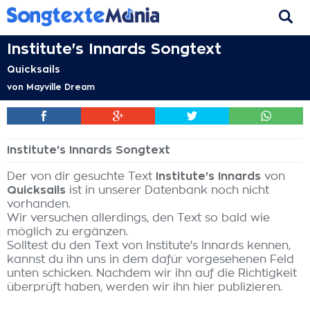
Institute's Innards Songtext
Quicksails
von
Mayville Dream
Institute's Innards Songtext
Der von dir gesuchte Text
Institute's Innards
von
Quicksails
ist in unserer Datenbank noch nicht
vorhanden.
Wir versuchen allerdings, den Text so bald wie
möglich zu ergänzen.
Solltest du den Text von Institute's Innards kennen,
kannst du ihn uns in dem dafür vorgesehenen Feld
unten schicken. Nachdem wir ihn auf die Richtigkeit
überprüft haben, werden wir ihn hier publizieren.