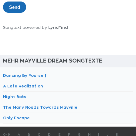
LyricFind
Songtext powered by
MEHR MAYVILLE DREAM SONGTEXTE
Dancing By Yourself
A Late Realization
Night Bats
The Many Roads Towards Mayville
Only Escape
0-9
A
B
C
D
E
F
G
H
I
J
K