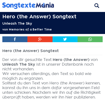
Hero (the Answer) Songtext
Unleash The Sky
von
Memories of a Better Time
Hero (the Answer) Songtext
Der von dir gesuchte Text
Hero (the Answer)
von
Unleash The Sky
ist in unserer Datenbank noch
nicht vorhanden.
Wir versuchen allerdings, den Text so bald wie
möglich zu ergänzen.
Solltest du den Text von Hero (the Answer) kennen,
kannst du ihn uns in dem dafür vorgesehenen Feld
unten schicken. Nachdem wir ihn auf die Richtigkeit
überprüft haben, werden wir ihn hier publizieren.