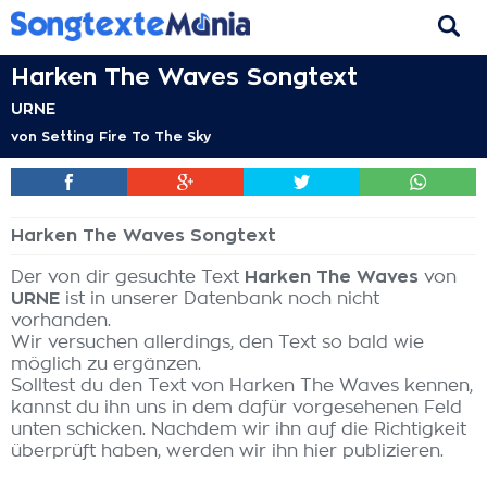
Harken The Waves Songtext
URNE
von
Setting Fire To The Sky
Harken The Waves Songtext
Der von dir gesuchte Text
Harken The Waves
von
URNE
ist in unserer Datenbank noch nicht
vorhanden.
Wir versuchen allerdings, den Text so bald wie
möglich zu ergänzen.
Solltest du den Text von Harken The Waves kennen,
kannst du ihn uns in dem dafür vorgesehenen Feld
unten schicken. Nachdem wir ihn auf die Richtigkeit
überprüft haben, werden wir ihn hier publizieren.