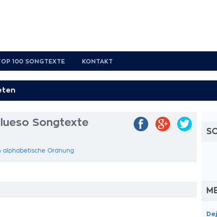
TOP 100 SONGTEXTE
KONTAKT
lueso Songtexte
S
in alphabetische Ordnung
M
Dej