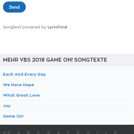
LyricFind
Songtext powered by
MEHR VBS 2018 GAME ON! SONGTEXTE
Each And Every Day
We Have Hope
What Great Love
Joy
Game On!
0-9
A
B
C
D
E
F
G
H
I
J
K