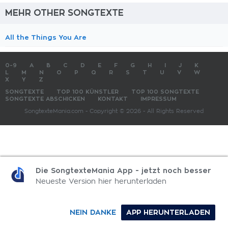
MEHR OTHER SONGTEXTE
All the Things You Are
0-9
A
B
C
D
E
F
G
H
I
J
K
L
M
N
O
P
Q
R
S
T
U
V
W
X
Y
Z
SONGTEXTE
TOP 100 KÜNSTLER
TOP 100 SONGTEXTE
SONGTEXTE ABSCHICKEN
KONTAKT
IMPRESSUM
SongtexteMania.com - Copyright © 2026 - All Rights Reserved
Die SongtexteMania App - jetzt noch besser
Neueste Version hier herunterladen
NEIN DANKE
APP HERUNTERLADEN