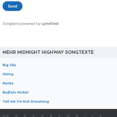
LyricFind
Songtext powered by
MEHR MIDNIGHT HIGHWAY SONGTEXTE
Big Sky
Going
Rocks
Buffalo Nickel
Tell Me I'm Not Dreaming
0-9
A
B
C
D
E
F
G
H
I
J
K