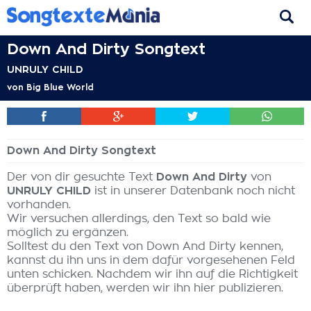
Down And Dirty Songtext
UNRULY CHILD
von
Big Blue World
Down And Dirty Songtext
Der von dir gesuchte Text
Down And Dirty
von
UNRULY CHILD
ist in unserer Datenbank noch nicht
vorhanden.
Wir versuchen allerdings, den Text so bald wie
möglich zu ergänzen.
Solltest du den Text von Down And Dirty kennen,
kannst du ihn uns in dem dafür vorgesehenen Feld
unten schicken. Nachdem wir ihn auf die Richtigkeit
überprüft haben, werden wir ihn hier publizieren.