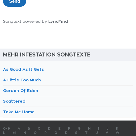
LyricFind
Songtext powered by
MEHR INFESTATION SONGTEXTE
As Good As It Gets
A Little Too Much
Garden Of Eden
Scattered
Take Me Home
0-9
A
B
C
D
E
F
G
H
I
J
K
L
M
N
O
P
Q
R
S
T
U
V
W