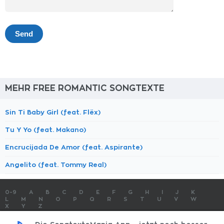
MEHR FREE ROMANTIC SONGTEXTE
Sin Ti Baby Girl (feat. Flëx)
Tu Y Yo (feat. Makano)
Encrucijada De Amor (feat. Aspirante)
Angelito (feat. Tommy Real)
0-9
A
B
C
D
E
F
G
H
I
J
K
L
M
N
O
P
Q
R
S
T
U
V
W
X
Y
Z
SONGTEXTE
TOP 100 KÜNSTLER
TOP 100 SONGTEXTE