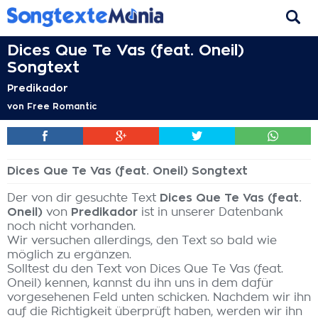
Dices Que Te Vas (feat. Oneil)
Songtext
Predikador
von
Free Romantic
Dices Que Te Vas (feat. Oneil) Songtext
Der von dir gesuchte Text
Dices Que Te Vas (feat.
Oneil)
von
Predikador
ist in unserer Datenbank
noch nicht vorhanden.
Wir versuchen allerdings, den Text so bald wie
möglich zu ergänzen.
Solltest du den Text von Dices Que Te Vas (feat.
Oneil) kennen, kannst du ihn uns in dem dafür
vorgesehenen Feld unten schicken. Nachdem wir ihn
auf die Richtigkeit überprüft haben, werden wir ihn