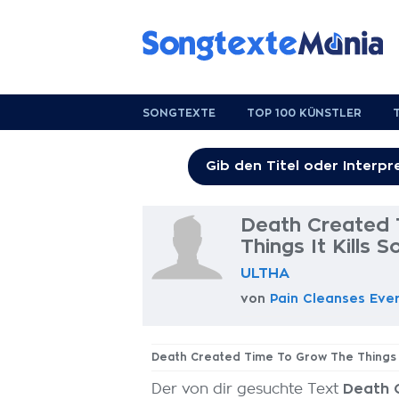
SONGTEXTE
TOP 100 KÜNSTLER
Death Created 
Things It Kills 
ULTHA
von
Pain Cleanses Eve
Death Created Time To Grow The Things I
Der von dir gesuchte Text
Death C