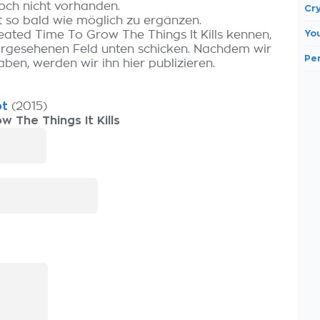
och nicht vorhanden.
Cry
t so bald wie möglich zu ergänzen.
Yo
eated Time To Grow The Things It Kills kennen,
orgesehenen Feld unten schicken. Nachdem wir
Pe
aben, werden wir ihn hier publizieren.
bt
(2015)
 The Things It Kills