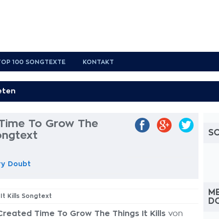
TOP 100 SONGTEXTE
KONTAKT
Time To Grow The
S
Songtext
ry Doubt
ME
t Kills Songtext
D
reated Time To Grow The Things It Kills
von