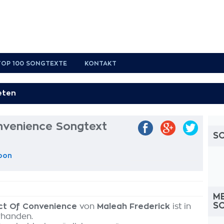
TOP 100 SONGTEXTE
KONTAKT
nvenience Songtext
S
oon
M
S
ct Of Convenience
von
Maleah Frederick
ist in
rhanden.