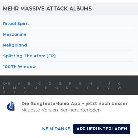
MEHR MASSIVE ATTACK ALBUMS
Ritual Spirit
Mezzanine
Heligoland
Splitting The Atom [EP]
100Th Window
0-9
A
B
C
D
E
F
G
H
I
J
K
L
M
N
O
P
Q
R
S
T
U
V
W
X
Y
Z
SONGTEXTE
TOP 100 KÜNSTLER
TOP 100 SONGTEXTE
Die SongtexteMania App - jetzt noch besser
SONGTEXTE ABSCHICKEN
KONTAKT
IMPRESSUM
Neueste Version hier herunterladen
SongtexteMania.com - Copyright © 2026 - All Rights Reserved
NEIN DANKE
APP HERUNTERLADEN