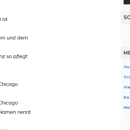
S
 ist
dem und dem
M
nz so pflegt
Ou
Cr
 Chicago
Vi
Da
 Chicago
Me
 Namen nennt