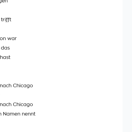
gen
rifft
hon war
 das
hast
 nach Chicago
 nach Chicago
n Namen nennt