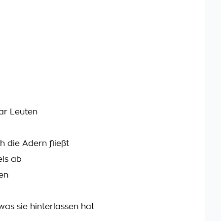
aar Leuten
 die Adern fließt
els ab
en
 was sie hinterlassen hat