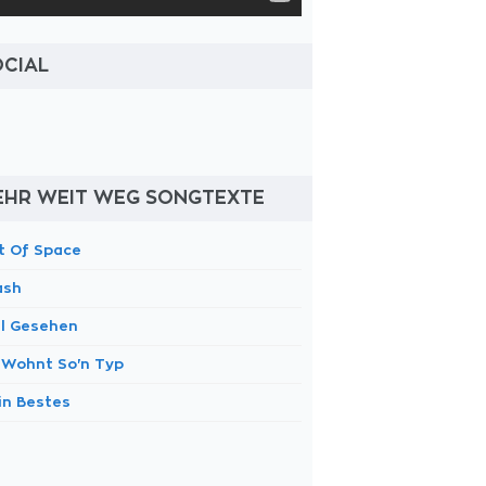
OCIAL
EHR WEIT WEG SONGTEXTE
t Of Space
ash
el Gesehen
 Wohnt So'n Typ
in Bestes