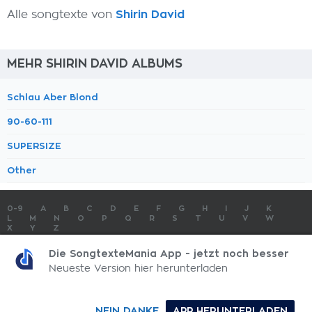
Alle songtexte von
Shirin David
MEHR SHIRIN DAVID ALBUMS
Schlau Aber Blond
90-60-111
SUPERSIZE
Other
0-9
A
B
C
D
E
F
G
H
I
J
K
L
M
N
O
P
Q
R
S
T
U
V
W
X
Y
Z
SONGTEXTE
TOP 100 KÜNSTLER
TOP 100 SONGTEXTE
Die SongtexteMania App - jetzt noch besser
SONGTEXTE ABSCHICKEN
KONTAKT
IMPRESSUM
Neueste Version hier herunterladen
SongtexteMania.com - Copyright © 2026 - All Rights Reserved
NEIN DANKE
APP HERUNTERLADEN