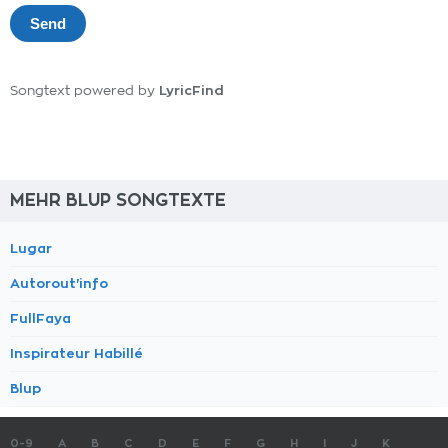
LyricFind
Songtext powered by
MEHR BLUP SONGTEXTE
Lugar
Autorout'info
FullFaya
Inspirateur Habillé
Blup
0-9
A
B
C
D
E
F
G
H
I
J
K