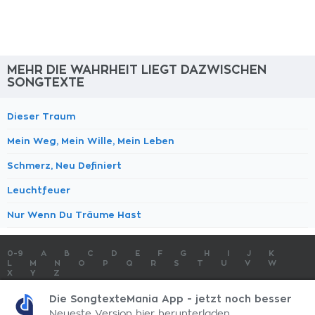
MEHR DIE WAHRHEIT LIEGT DAZWISCHEN
SONGTEXTE
Dieser Traum
Mein Weg, Mein Wille, Mein Leben
Schmerz, Neu Definiert
Leuchtfeuer
Nur Wenn Du Träume Hast
0-9
A
B
C
D
E
F
G
H
I
J
K
L
M
N
O
P
Q
R
S
T
U
V
W
X
Y
Z
SONGTEXTE
TOP 100 KÜNSTLER
TOP 100 SONGTEXTE
Die SongtexteMania App - jetzt noch besser
SONGTEXTE ABSCHICKEN
KONTAKT
IMPRESSUM
Neueste Version hier herunterladen