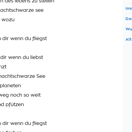
en des lebens zu stellen
Im
nachtschwarze see
Da
d wozu
Wu
n dir wenn du fliegst
Al
 dir wenn du liebst
nzt
 nachtschwarze See
 planeten
 weg noch so weit
nd pfützen
n dir wenn du fliegst