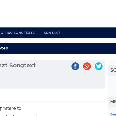
TOP 100 SONGTEXTE
KONTAKT
änzt Songtext
S
M
instere tal
Be