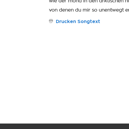
wie der mond in den arktischen n
von denen du mir so unentwegt er
Drucken Songtext