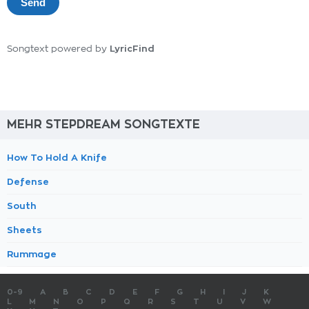
LyricFind
Songtext powered by
MEHR STEPDREAM SONGTEXTE
How To Hold A Knife
Defense
South
Sheets
Rummage
0-9
A
B
C
D
E
F
G
H
I
J
K
L
M
N
O
P
Q
R
S
T
U
V
W