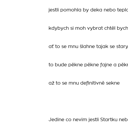
jestli pomohla by deka nebo tep
kdybych si moh vybrat chtěl byc
ať to se mnu šlahne tajak se st
to bude pěkne pěkne fajne a pěk
až to se mnu definitivně sekne
Jedine co nevim jestli Startku ne