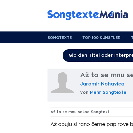
SONGTEXTE
TOP 100 KÜNSTLER
Až to se mnu s
Jaromir Nohavica
von
Mehr Songtexte
Až to se mnu sekne Songtext
Až obuju si rano černe papirove 