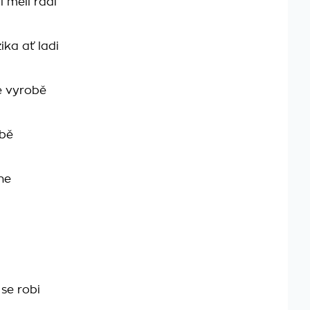
 měli radi
ika ať ladi
e vyrobě
obě
ne
se robi