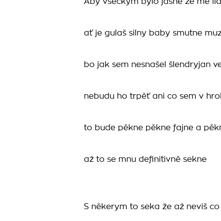
Aby všeckym bylo jasne že mě lidi
ať je gulaš silny baby smutne muz
bo jak sem nesnašel šlendryjan v
nebudu ho trpěť ani co sem v hr
to bude pěkne pěkne fajne a pěk
až to se mnu definitivně sekne
S někerym to seka že až neviš co 