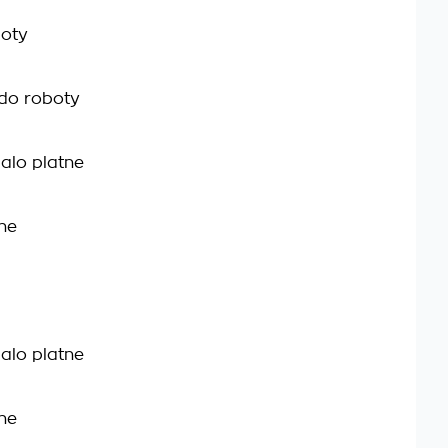
boty
 do roboty
alo platne
tne
alo platne
tne