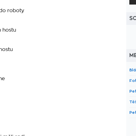
 do roboty
S
h hostu
mostu
M
Bl
ne
Fo
Pe
Tě
Pe