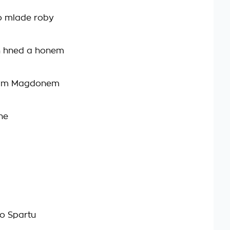
lo mlade roby
h hned a honem
arym Magdonem
ne
bo Spartu