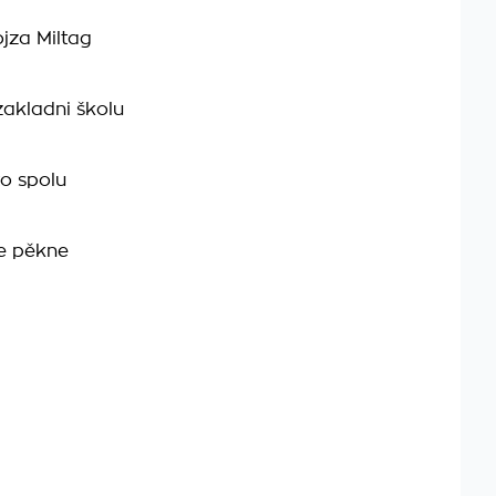
jza Miltag
zakladni školu
to spolu
e pěkne