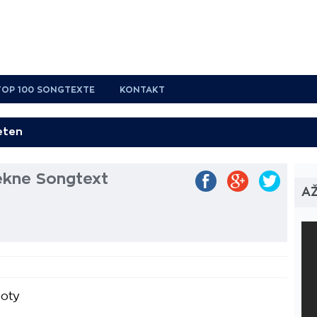
TOP 100 SONGTEXTE
KONTAKT
ekne Songtext
AŽ
boty