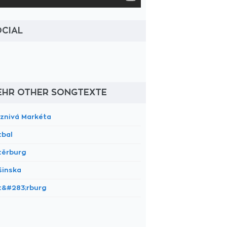
OCIAL
EHR OTHER SONGTEXTE
áznivá Markéta
tbal
těrburg
šinska
t&#283;rburg