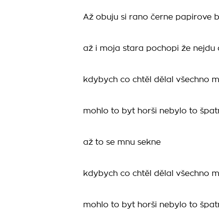
Až obuju si rano černe papirove 
až i moja stara pochopi že nejdu
kdybych co chtěl dělal všechno m
mohlo to byt horši nebylo to špa
až to se mnu sekne
kdybych co chtěl dělal všechno m
mohlo to byt horši nebylo to špa