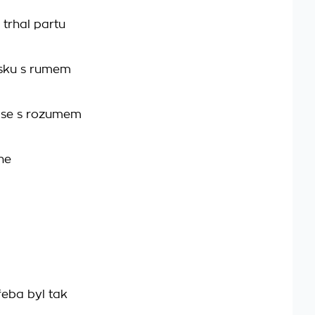
trhal partu
sku s rumem
 se s rozumem
ne
řeba byl tak