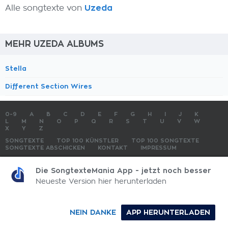
Alle songtexte von
Uzeda
MEHR UZEDA ALBUMS
Stella
Different Section Wires
0-9
A
B
C
D
E
F
G
H
I
J
K
L
M
N
O
P
Q
R
S
T
U
V
W
X
Y
Z
SONGTEXTE
TOP 100 KÜNSTLER
TOP 100 SONGTEXTE
SONGTEXTE ABSCHICKEN
KONTAKT
IMPRESSUM
SongtexteMania.com - Copyright © 2026 - All Rights Reserved
Die SongtexteMania App - jetzt noch besser
Neueste Version hier herunterladen
NEIN DANKE
APP HERUNTERLADEN